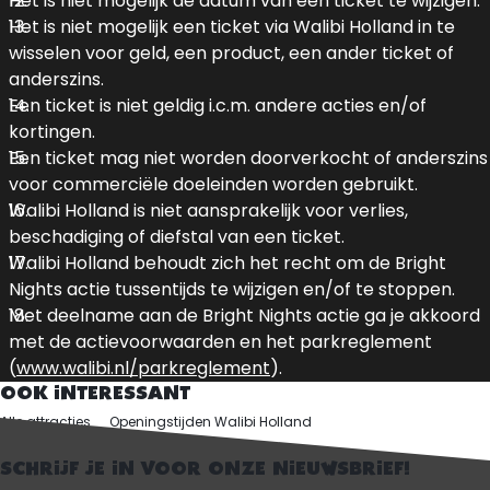
Het is niet mogelijk de datum van een ticket te wijzigen.
Het is niet mogelijk een ticket via Walibi Holland in te
wisselen voor geld, een product, een ander ticket of
anderszins.
Een ticket is niet geldig i.c.m. andere acties en/of
kortingen.
Een ticket mag niet worden doorverkocht of anderszins
voor commerciële doeleinden worden gebruikt.
Walibi Holland is niet aansprakelijk voor verlies,
beschadiging of diefstal van een ticket.
Walibi Holland behoudt zich het recht om de Bright
Nights actie tussentijds te wijzigen en/of te stoppen.
Met deelname aan de Bright Nights actie ga je akkoord
met de actievoorwaarden en het parkreglement
(
www.walibi.nl/parkreglement
).
OOK INTERESSANT
Alle attracties
Openingstijden Walibi Holland
Ontdek het park
SCHRIJF JE IN VOOR ONZE NIEUWSBRIEF!