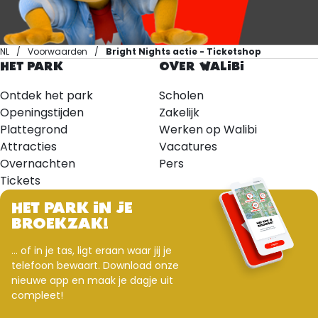
NL
Voorwaarden
Bright Nights actie - Ticketshop
HET PARK
OVER WALIBI
Ontdek het park
Scholen
Openingstijden
Zakelijk
Plattegrond
Werken op Walibi
Attracties
Vacatures
Overnachten
Pers
Tickets
HET PARK IN JE
BROEKZAK!
... of in je tas, ligt eraan waar jij je
telefoon bewaart. Download onze
nieuwe app en maak je dagje uit
compleet!