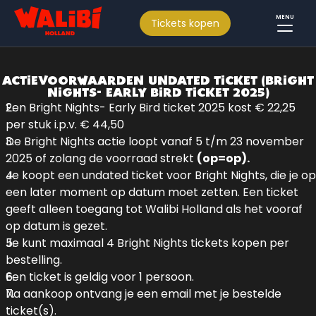
MENU
Tickets kopen
ACTIEVOORWAARDEN UNDATED TICKET (BRIGHT
NIGHTS- EARLY BIRD TICKET 2025)
Een Bright Nights- Early Bird ticket 2025 kost € 22,25
per stuk i.p.v. € 44,50
De Bright Nights actie loopt vanaf 5 t/m 23 november
2025 of zolang de voorraad strekt
(op=op).
Je koopt een undated ticket voor Bright Nights, die je op
een later moment op datum moet zetten. Een ticket
geeft alleen toegang tot Walibi Holland als het vooraf
op datum is gezet.
Je kunt maximaal 4 Bright Nights tickets kopen per
bestelling.
Een ticket is geldig voor 1 persoon.
Na aankoop ontvang je een email met je bestelde
ticket(s).