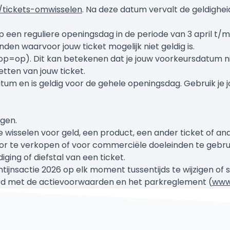
l/tickets-omwisselen
. Na deze datum vervalt de geldigheid
een reguliere openingsdag in de periode van 3 april t/m 31 
n waarvoor jouw ticket mogelijk niet geldig is.
(op=op). Dit kan betekenen dat je jouw voorkeursdatum n
etten van jouw ticket.
atum en is geldig voor de gehele openingsdag. Gebruik je 
ngen.
 te wisselen voor geld, een product, een ander ticket of and
oor te verkopen of voor commerciële doeleinden te gebru
iging of diefstal van een ticket.
ijnsactie 2026 op elk moment tussentijds te wijzigen of s
ord met de actievoorwaarden en het parkreglement (
www.