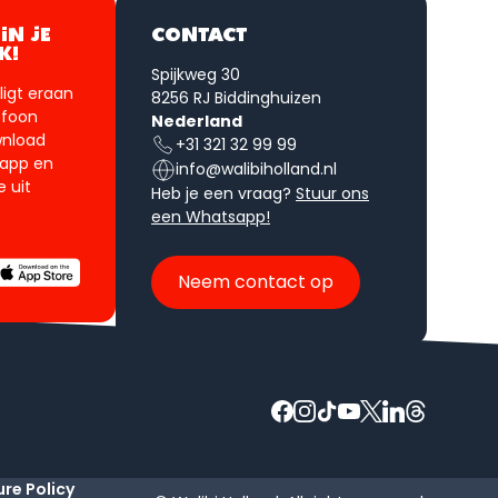
IN JE
CONTACT
K!
Spijkweg 30
, ligt eraan
8256 RJ Biddinghuizen
lefoon
Nederland
wnload
+31 321 32 99 99
 app en
info@walibiholland.nl
 uit
Heb je een vraag?
Stuur ons
een Whatsapp!
Neem contact op
ure Policy