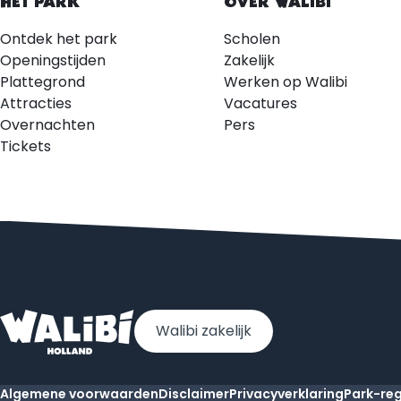
HET PARK
OVER WALIBI
Ontdek het park
Scholen
Openingstijden
Zakelijk
Plattegrond
Werken op Walibi
Attracties
Vacatures
Overnachten
Pers
Tickets
Walibi zakelijk
Algemene voorwaarden
Disclaimer
Privacyverklaring
Park-re