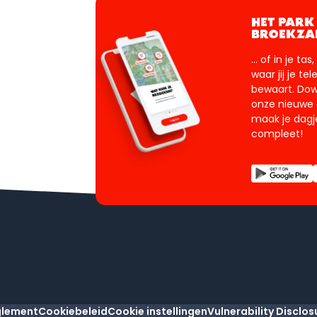
HET PARK 
BROEKZA
... of in je tas
waar jij je te
bewaart. Do
onze nieuwe
maak je dagje
compleet!
glement
Cookiebeleid
Cookie instellingen
Vulnerability Disclos