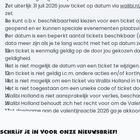
Zet uiterlijk 31 juli 2026 jouw ticket op datum via
walibi.n
zet.
Je kunt o.b.v. beschikbaarheid kiezen voor een ticket op 
geopend en er kunnen speciale evenementen plaatsvinde
Per datum is een beperkt aantal tickets beschikbaar 
data meer zijn als je te lang wacht met het op datum z
Een ticket is eenmalig geldig op de door jou gekozen d
geldigheid.
Het is niet mogelijk de datum van een ticket te wijzigen.
Een ticket is niet geldig i.c.m. andere acties en/of korti
Het is niet mogelijk om een ticket via Walibi Holland in
Het is niet toegestaan om een unieke code of ticket d
Walibi Holland is niet aansprakelijk voor verlies, beschad
Walibi Holland behoudt zich het recht voor om de Valent
Met deelname aan de valentijnsactie 2026 ga je akko
OOK INTERESSANT
Alle attracties
Openingstijden Walibi Holland
Ontdek het park
SCHRIJF JE IN VOOR ONZE NIEUWSBRIEF!