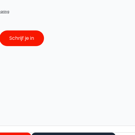
YES, GELUKT!
laring
Je bent ingeschreven voor onze nieuw
Vanaf nu ontvang je de leukste updates
Schrijf je in