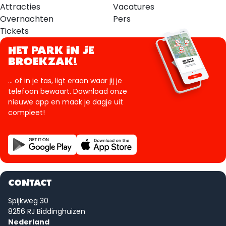
Attracties
Vacatures
Overnachten
Pers
Tickets
HET PARK IN JE
BROEKZAK!
... of in je tas, ligt eraan waar jij je
telefoon bewaart. Download onze
nieuwe app en maak je dagje uit
compleet!
CONTACT
Spijkweg 30
8256 RJ Biddinghuizen
Nederland