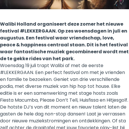
Walibi Holland organiseert deze zomer het nieuwe
festival #LEKKERGAAN. Op zes woensdagen in juli en
augustus. Een festival waar vriendschap, love,
peace & happiness centraal staan. Dit is het festival
waar fantastische muziek gecombineerd wordt met
de te gekke rides van het park.
Woensdag 19 juli trapt Walibi af met de eerste
#LEKKERGAAN. Een perfect festival om met je vrienden
en familie te bezoeken. Geniet van drie verschillende
podia, met diverse muziek van hip hop tot house. Elke
editie is er een samenwerking met stage hosts zoals
Fiesta Macumba, Please Don’t Tell, Huisfissa en Hitjesgolf.
De hotste DJ’s van dit moment en nieuw talent laten de
gasten de hele dag non-stop dansen! Laat je verrassen
door nieuwe muziekstromingen en ontdekkingen. Of sta
zelf achter de draaitafel met jouw favoriete play-list bij