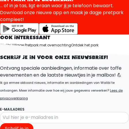
... of in je tas, ligt eraan waar jij je telefoon bewaart.
Download onze nieuwe app en maak je dagje pretpark
compleet!
OOK INTERESSANT
Walibi Village Pretpark met overnachting
Ontdek het park
Alle attracties
SCHRIJF JE IN VOOR ONZE NIEUWSBRIEF!
Ontvang speciale aanbiedingen, informatie over toffe
evenementen en de laatste nieuwtjes in je mailbox! 💪
Ik ga ermee akkoord nieuws, informatie en aanbiedingen van Walibi te
ontvangen. Meer informatie over hoe wij jouw gegevens verwerken?
Lees de
privacyverklaring
E-MAILADRES
Schrijf je in