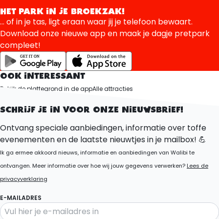
HET PARK IN JE BROEKZAK!
... of in je tas, ligt eraan waar jij je telefoon bewaart.
Download onze nieuwe app en maak je dagje pretpark
compleet!
OOK INTERESSANT
Bekijk de plattegrond in de app
Alle attracties
Route & Parkeren
SCHRIJF JE IN VOOR ONZE NIEUWSBRIEF!
Ontvang speciale aanbiedingen, informatie over toffe
evenementen en de laatste nieuwtjes in je mailbox! 💪
Ik ga ermee akkoord nieuws, informatie en aanbiedingen van Walibi te
ontvangen. Meer informatie over hoe wij jouw gegevens verwerken?
Lees de
privacyverklaring
E-MAILADRES