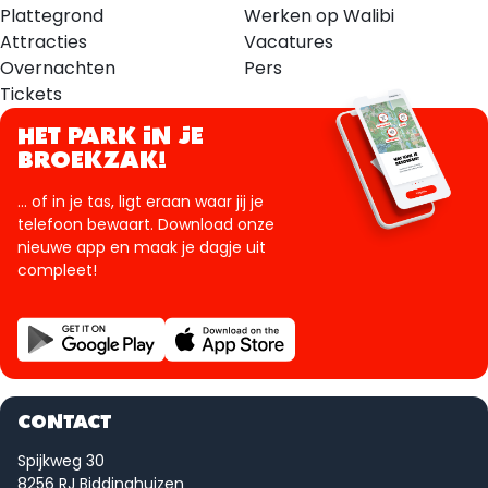
Plattegrond
Werken op Walibi
Attracties
Vacatures
Overnachten
Pers
Tickets
HET PARK IN JE
BROEKZAK!
... of in je tas, ligt eraan waar jij je
telefoon bewaart. Download onze
nieuwe app en maak je dagje uit
compleet!
CONTACT
Spijkweg 30
8256 RJ Biddinghuizen