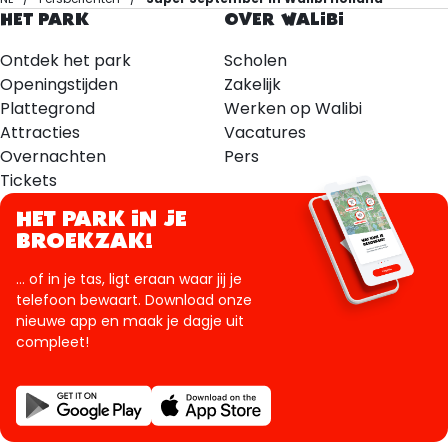
HET PARK
OVER WALIBI
Ontdek het park
Scholen
Openingstijden
Zakelijk
Plattegrond
Werken op Walibi
Attracties
Vacatures
Overnachten
Pers
Tickets
HET PARK IN JE
BROEKZAK!
... of in je tas, ligt eraan waar jij je
telefoon bewaart. Download onze
nieuwe app en maak je dagje uit
compleet!