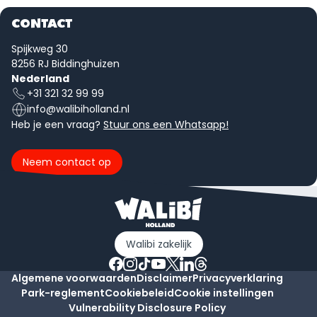
CONTACT
Spijkweg 30
8256 RJ Biddinghuizen
Nederland
+31 321 32 99 99
info@walibiholland.nl
Heb je een vraag?
Stuur ons een Whatsapp!
Neem contact op
Walibi zakelijk
Algemene voorwaarden
Disclaimer
Privacyverklaring
Park-reglement
Cookiebeleid
Cookie instellingen
Vulnerability Disclosure Policy