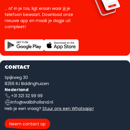
... of in je tas, ligt eraan waar jij je
telefoon bewaart. Download onze
nieuwe app en maak je dagje uit
compleet!
CONTACT
Spijkweg 30
8256 RJ Biddinghuizen
Nederland
+31 321 32 99 99
info@walibiholland.nl
Heb je een vraag?
Stuur ons een Whatsapp!
Neem contact op