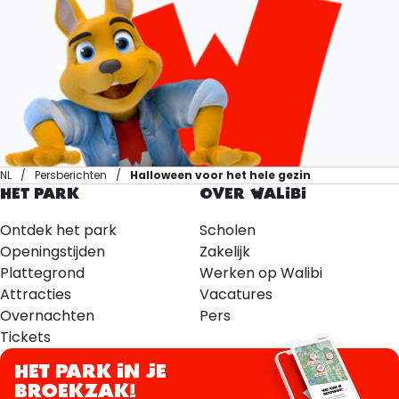
NL
Persberichten
Halloween voor het hele gezin
HET PARK
OVER WALIBI
Ontdek het park
Scholen
Openingstijden
Zakelijk
Plattegrond
Werken op Walibi
Attracties
Vacatures
Overnachten
Pers
Tickets
HET PARK IN JE
BROEKZAK!