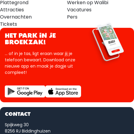
Plattegrond
Werken op Walibi
Attracties
Vacatures
Overnachten
Pers
Tickets
HET PARK IN JE
BROEKZAK!
... of in je tas, ligt eraan waar jij je
telefoon bewaart. Download onze
nieuwe app en maak je dagje uit
compleet!
CONTACT
Spijkweg 30
8256 RJ Biddinghuizen