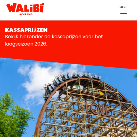
MENU
KASSAPRIJZEN
Bekijk hieronder de kassaprijzen voor het
laagseizoen 2026.