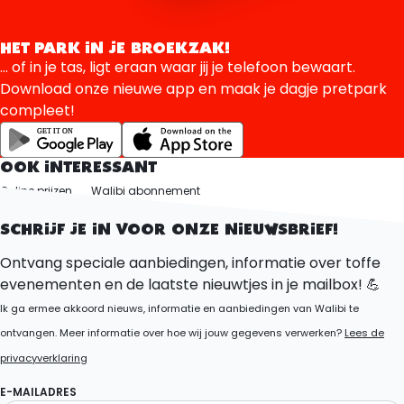
HET PARK IN JE BROEKZAK!
... of in je tas, ligt eraan waar jij je telefoon bewaart.
Download onze nieuwe app en maak je dagje pretpark
compleet!
OOK INTERESSANT
Online prijzen
Walibi abonnement
Walibi familie abonnement
SCHRIJF JE IN VOOR ONZE NIEUWSBRIEF!
Ontvang speciale aanbiedingen, informatie over toffe
evenementen en de laatste nieuwtjes in je mailbox! 💪
Ik ga ermee akkoord nieuws, informatie en aanbiedingen van Walibi te
ontvangen. Meer informatie over hoe wij jouw gegevens verwerken?
Lees de
privacyverklaring
E-MAILADRES