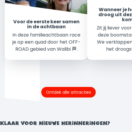
Wanneer je h
droog uit dez
ko
Voor de eerste keer samen
in de achtbaan
Zit jij liever vo
In deze familieachtbaan race
deze boomsta
je op een quad door het OFF-
We verklappen 
ROAD gebied van Walibi 🏁.
het droogst 
Ontdek alle attracties
KLAAR VOOR NIEUWE HERINNERINGEN?