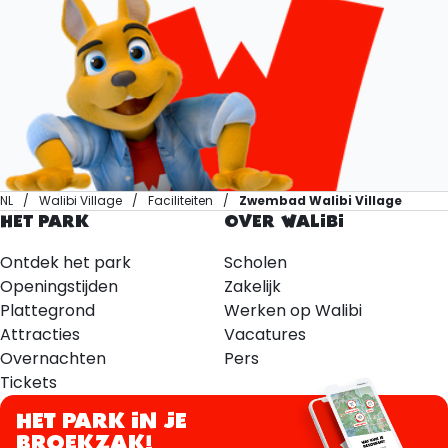
NL
Walibi Village
Faciliteiten
Zwembad Walibi Village
HET PARK
OVER WALIBI
Ontdek het park
Scholen
Openingstijden
Zakelijk
Plattegrond
Werken op Walibi
Attracties
Vacatures
Overnachten
Pers
Tickets
HET PARK IN JE
BROEKZAK!