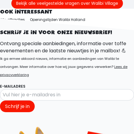
Zwemmen is op eigen risico. Kinderen mogen alleen
Bekijk alle veelgestelde vragen over Walibi Village
onder begeleiding van een ouder of verzorger
OOK INTERESSANT
gebruikmaken van het zwembad.
Alle attracties
Openingstijden Walibi Holland
Ontdek het park
SCHRIJF JE IN VOOR ONZE NIEUWSBRIEF!
Ontvang speciale aanbiedingen, informatie over toffe
evenementen en de laatste nieuwtjes in je mailbox! 💪
Ik ga ermee akkoord nieuws, informatie en aanbiedingen van Walibi te
ontvangen. Meer informatie over hoe wij jouw gegevens verwerken?
Lees de
privacyverklaring
E-MAILADRES
Schrijf je in