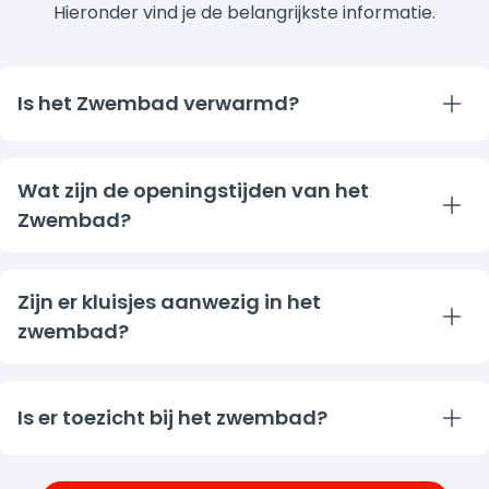
Hieronder vind je de belangrijkste informatie.
Is het Zwembad verwarmd?
Ja, het zwembad in Walibi Village is verwarmd én
overdekt. Daardoor kun je ook bij minder goed weer
Wat zijn de openingstijden van het
genieten van een ontspannen zwemmoment.
Zwembad?
Het verwarmde, overdekte zwembad in Walibi
Village is dagelijks geopend van 10:00 tot 22:00 uur.
Zijn er kluisjes aanwezig in het
zwembad?
Ja, er zijn kluisjes aanwezig. Voor het gebruik van de
kluisjes heb je €0,50 nodig
Is er toezicht bij het zwembad?
Nee, er is geen toezicht aanwezig bij het zwembad.