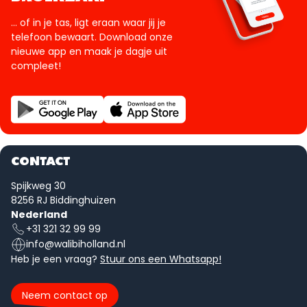
... of in je tas, ligt eraan waar jij je
telefoon bewaart. Download onze
nieuwe app en maak je dagje uit
compleet!
CONTACT
Spijkweg 30
8256 RJ Biddinghuizen
Nederland
+31 321 32 99 99
info@walibiholland.nl
Heb je een vraag?
Stuur ons een Whatsapp!
Neem contact op