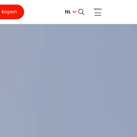
MENU
s kopen
NL