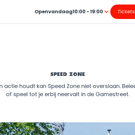
Open
vandaag
10:00 - 19:00
Ticket
van
Druk
10:00
op
tot
Enter
19:00
om
de
kalender
te
openen
SPEED ZONE
n actie houdt kan Speed Zone niet overslaan. Belee
of speel tot je erbij neervalt in de Gamestreet.