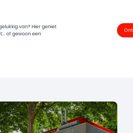
elukkig van? Hier geniet
Ont
t... of gewoon een