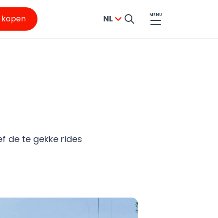
MENU
s kopen
NL
f de te gekke rides