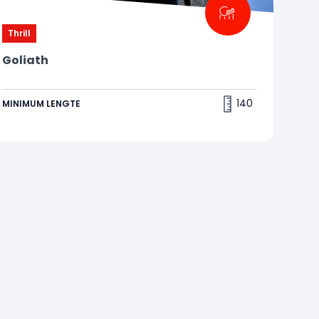
Thrill
Goliath
Dat moment vlak voordat je naar beneden
gaat
140
MINIMUM LENGTE
In deze langste achtbaan van de Benelux raas je
over de baan! Deze klassieker moet je gedaan
hebben tijdens je bezoek aan Walibi. Tip van ons:
achterin is het tofst! 🤩