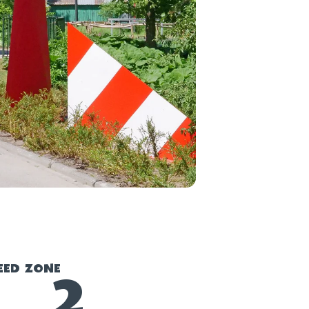
EED ZONE
2