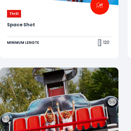
Thrill
Space Shot
De kriebels in je buik als je de lucht in schiet
3..2..1.. GO! In Space Shot schiet je in een split-
120
MINIMUM LENGTE
second 60 meter de lucht in. Het leuke is, je valt
direct daarna ook weer in een vrije val naar
beneden. Kun jij proberen om niet te schreeuwen?
😱 "