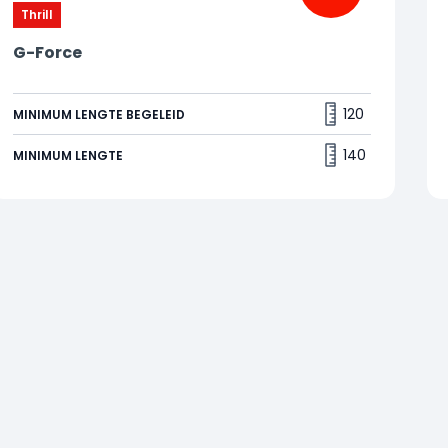
Thrill
G-Force
Zonder beugel over de kop, durf jij het aan?
Stap in G-Force en ontdek wat G-krachten zijn! In
120
MINIMUM LENGTE BEGELEID
dit grote ronddraaiende rad draai je rondjes over
de kop. Kan jouw maag het aan? 😁
140
MINIMUM LENGTE