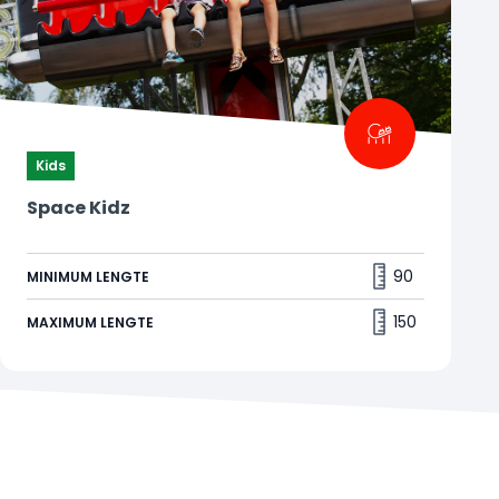
Kids
Space Kidz
Voel je even een astronaut
Schiet de ruimte in met Space Kidz. Spannend
90
MINIMUM LENGTE
voor onze allerkleinste astronauten. Heb jij je kind
ook altijd naar de ruimte willen sturen? 😱
150
MAXIMUM LENGTE