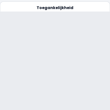
Toegankelijkheid
Niet geschikt voor
zwangere vrouwen
Bij deze attractie is
babyswitch beschikbaar.
Klik hier voor meer
informatie.
Bekijk de
toegankelijkheidsflyer
(PDF)
om te checken of jij
in deze attractie kan.
120 cm
Toegestaan