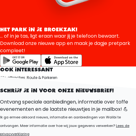
HET PARK IN JE BROEKZAK!
... of in je tas, ligt eraan waar jij je telefoon bewaart.
Download onze nieuwe app en maak je dagje pretpark
compleet!
OOK INTERESSANT
Alle attracties
Route & Parkeren
Vakantiepark Flevoland
SCHRIJF JE IN VOOR ONZE NIEUWSBRIEF!
Ontvang speciale aanbiedingen, informatie over toffe
evenementen en de laatste nieuwtjes in je mailbox! 💪
Ik ga ermee akkoord nieuws, informatie en aanbiedingen van Walibi te
ontvangen. Meer informatie over hoe wij jouw gegevens verwerken?
Lees de
privacyverklaring