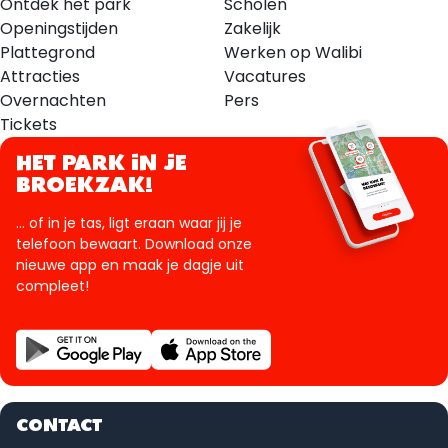
Ontdek het park
Scholen
Openingstijden
Zakelijk
Plattegrond
Werken op Walibi
Attracties
Vacatures
Overnachten
Pers
Tickets
HET PARK IN JE
BROEKZAK!
... of in je tas, ligt eraan waar jij je
telefoon bewaart. Download onze
nieuwe app en maak je dagje uit
compleet!
CONTACT