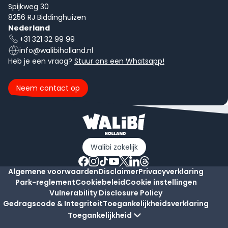
Spijkweg 30
8256 RJ Biddinghuizen
Nederland
+31 321 32 99 99
info@walibiholland.nl
Heb je een vraag?
Stuur ons een Whatsapp!
Neem contact op
Walibi zakelijk
Algemene voorwaarden
Disclaimer
Privacyverklaring
Park-reglement
Cookiebeleid
Cookie instellingen
Vulnerability Disclosure Policy
Gedragscode & Integriteit
Toegankelijkheidsverklaring
Toegankelijkheid