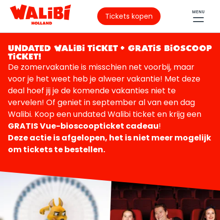
MENU
Tickets kopen
UNDATED WALIBI TICKET + GRATIS BIOSCOOP
TICKET!
De zomervakantie is misschien net voorbij, maar
voor je het weet heb je alweer vakantie! Met deze
deal hoef jij je de komende vakanties niet te
vervelen! Of geniet in september al van een dag
Walibi. Koop een undated Walibi ticket en krijg een
GRATIS Vue-bioscoopticket cadeau
!
Deze actie is afgelopen, het is niet meer mogelijk
om tickets te bestellen.