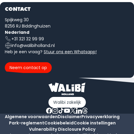
CONTACT
Spijkweg 30
8256 RJ Biddinghuizen
Nederland
+31 321 32 99 99
info@walibiholland.nl
Heb je een vraag?
Stuur ons een Whatsapp!
Neem contact op
Walibi zakelijk
Algemene voorwaarden
Disclaimer
Privacyverklaring
Park-reglement
Cookiebeleid
Cookie instellingen
Vulnerability Disclosure Policy