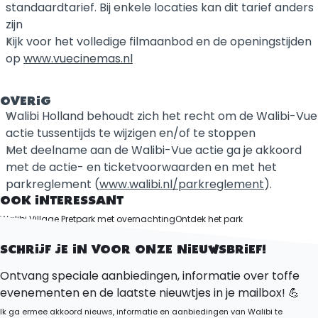
standaardtarief. Bij enkele locaties kan dit tarief anders
zijn
Kijk voor het volledige filmaanbod en de openingstijden
op
www.vuecinemas.nl
OVERIG
Walibi Holland behoudt zich het recht om de Walibi-Vue
actie tussentijds te wijzigen en/of te stoppen
Met deelname aan de Walibi-Vue actie ga je akkoord
met de actie- en ticketvoorwaarden en met het
parkreglement (
www.walibi.nl/parkreglement
).
OOK INTERESSANT
Walibi Village Pretpark met overnachting
Ontdek het park
Restaurants
SCHRIJF JE IN VOOR ONZE NIEUWSBRIEF!
Ontvang speciale aanbiedingen, informatie over toffe
evenementen en de laatste nieuwtjes in je mailbox! 💪
Ik ga ermee akkoord nieuws, informatie en aanbiedingen van Walibi te