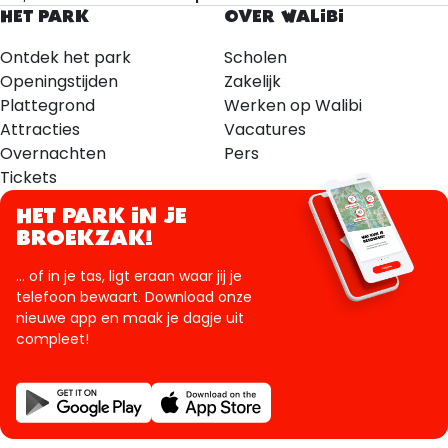
HET PARK
OVER WALIBI
Ontdek het park
Scholen
Openingstijden
Zakelijk
Plattegrond
Werken op Walibi
Attracties
Vacatures
Overnachten
Pers
Tickets
HET PARK IN JE
BROEKZAK!
... of in je tas, ligt eraan waar jij je
telefoon bewaart. Download onze
nieuwe app en maak je dagje uit
compleet!