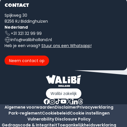
CONTACT
Spijkweg 30
8256 RJ Biddinghuizen
Nederland
+31 321 32 99 99
info@walibiholland.nl
Heb je een vraag?
Stuur ons een Whatsapp!
Neem contact op
Walibi zakelijk
Algemene voorwaarden
Disclaimer
Privacyverklaring
Park-reglement
Cookiebeleid
Cookie instellingen
Vulnerability Disclosure Policy
Gedragscode & Integriteit
Toegankelijkheidsverklaring