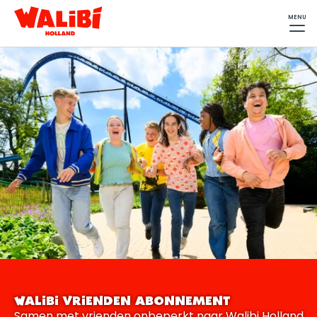
MENU
WALIBI VRIENDEN ABONNEMENT
Samen met vrienden onbeperkt naar Walibi Holland