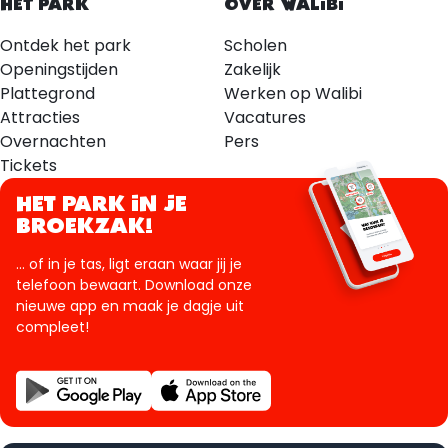
HET PARK
OVER WALIBI
Ontdek het park
Scholen
Openingstijden
Zakelijk
Plattegrond
Werken op Walibi
Attracties
Vacatures
Overnachten
Pers
Tickets
HET PARK IN JE
BROEKZAK!
... of in je tas, ligt eraan waar jij je
telefoon bewaart. Download onze
nieuwe app en maak je dagje uit
compleet!